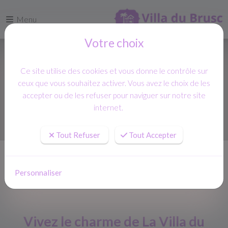
Menu
Votre choix
Ce site utilise des cookies et vous donne le contrôle sur
ceux que vous souhaitez activer. Vous avez le choix de les
accepter ou de les refuser pour naviguer sur notre site
internet.
Tout Refuser
Tout Accepter
Accueil
Actualités
Vivez le charme de La Villa du Brusc : votre location saisonnière à Six-
Personnaliser
Fours-les-Plages
Vivez le charme de La Villa du