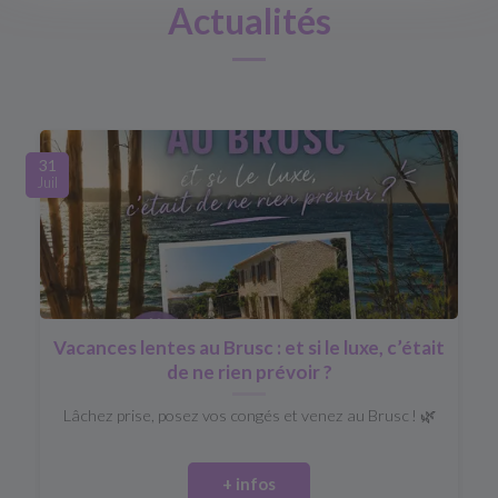
Actualités
31
Juil
Vacances lentes au Brusc : et si le luxe, c’était
de ne rien prévoir ?
Lâchez prise, posez vos congés et venez au Brusc ! 🌿
+ infos