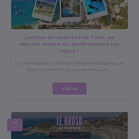
Location de vacances à Six-Fours : où
marcher, respirer et ralentir pendant son
séjour ?
Et si vos vacances à Six-Fours rimaient avec balades, air
marin, nature et retour au calme dans une ...
+ infos
19
Mars