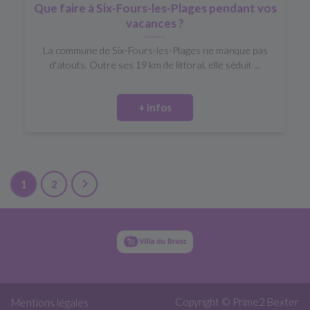
Que faire à Six-Fours-les-Plages pendant vos
vacances ?
La commune de Six-Fours-les-Plages ne manque pas
d'atouts. Outre ses 19 km de littoral, elle séduit ...
+ infos
1
2
Copyright © Prime2
Bexter
Mentions légales