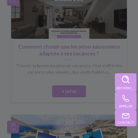
Mai
Comment choisir une location saisonnière
adaptée à ses vacances ?
Trouver la bonne location de vacances, c'est s'offrir des
vacances plus simples, plus confortables e...
RECHERCHE
+ infos
APPELER
CONTACT
24
Avr