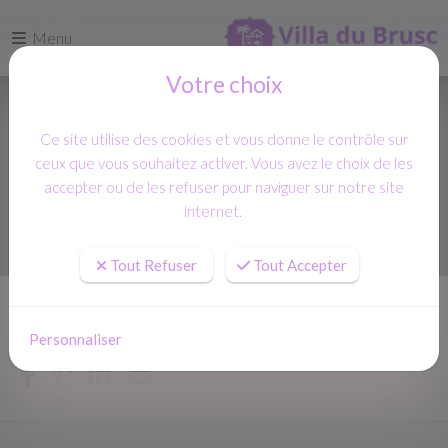
Menu
Votre choix
Ce site utilise des cookies et vous donne le contrôle sur
ceux que vous souhaitez activer. Vous avez le choix de les
accepter ou de les refuser pour naviguer sur notre site
internet.
Tout Refuser
Tout Accepter
Accueil
Actualités
Personnaliser